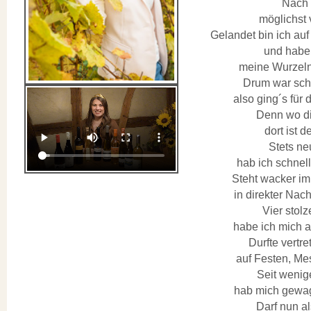
Nach d
möglichst 
Gelandet bin ich auf
und habe 
meine Wurzeln
Drum war schne
also ging´s für
Denn wo dir
dort ist 
Stets ne
hab ich schnel
Steht wacker i
in direkter Nac
Vier stol
habe ich mich a
Durfte vertr
auf Festen, Mes
Seit wenige
hab mich gewag
Darf nun a